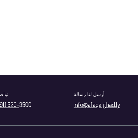
أرسل لنا رسالة
تواص
(91) 520-
3500
info@afaqalghad.ly