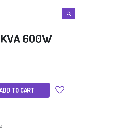
S 1KVA 600W
ADD TO CART
e